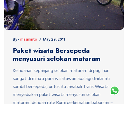
By -
masminto
May 29, 2011
Paket wisata Bersepeda
menyusuri selokan mataram
Keindahan sepanjang selokan mataram di pagi hari
sangat di minati para wisatawan apalagi dinikmati
sambil bersepeda, untuk itu Javabali Trans Wisata
menyediakan paket wisata menyusuri selokan
mataram dengan rute Bumi perkemahan babarsari –
menyusuri selokan mataram dan finish di candi
sambisari. Berikut ini salah satu contoh paket wisata
bersepeda menyusuri selokan mataram bersama