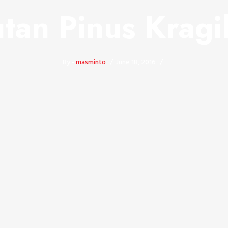
tan Pinus Kragi
By -
masminto
June 18, 2016