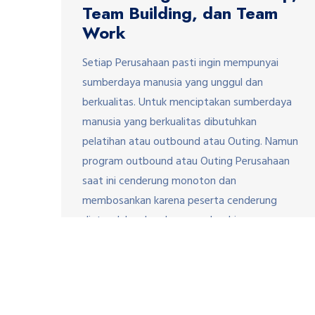
Team Building, dan Team
Work
Setiap Perusahaan pasti ingin mempunyai
sumberdaya manusia yang unggul dan
berkualitas. Untuk menciptakan sumberdaya
manusia yang berkualitas dibutuhkan
pelatihan atau outbound atau Outing. Namun
program outbound atau Outing Perusahaan
saat ini cenderung monoton dan
membosankan karena peserta cenderung
diatur dalam keadaan capek sehingga pesan
tujuan yang ingin di capai tidak mengena.
Untuk itu kami JavaBali […]