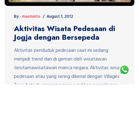
By -
masminto
August 1, 2012
Aktivitas Wisata Pedesaan di
Jogja dengan Bersepeda
Aktivitas penduduk pedesaan saat ini sedang
menjadi trend dan di gemari oleh wisatawan
terutamawisatawan manca negara. Aktivitas wisata
pedesaan atau yang sering dikenal dengan Villages
Tour Activity memang menyuguhkan pengalaman
yang menarik dan berkesan. Suasana pedesaan yang
masih segar dengan budaya masyarakatnya yang
ramah sangatdi rindukan par wisatawan. Aktivitas
wisata pedesaan yang di gemari par […]