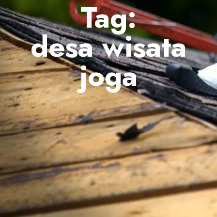
Tag:
desa wisata
joga