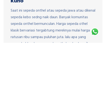
kuno
Saat ini sepeda onthel atau sepeda jawa atau dikenal
sepeda kebo sedng naik daun. Banyak komunitas
sepeda onthel bermunculan. Harga sepeda othel
klasik bervariasi tergabtung mereknya mulai harga
ratusan ribu sampau puluhan juta. lalu apa yang
mneyebabkan harga sepeda onthel melambung?
Bagaimana cara memilih sepeda onthel yang orisinil
atau asli?Merek sepeda onthel yang terkenal dan […]