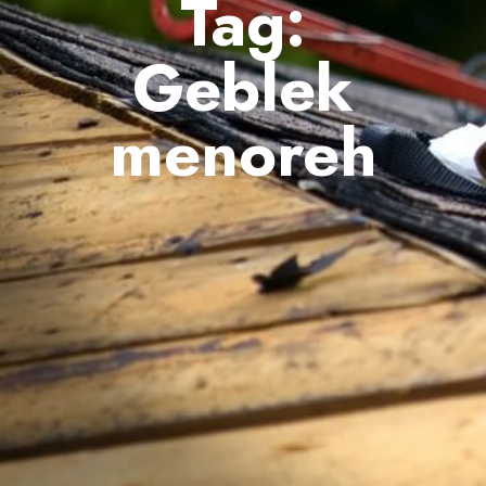
Tag:
Geblek
menoreh