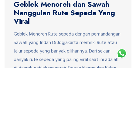
Geblek Menoreh dan Sawah
Nanggulan Rute Sepeda Yang
Viral
Geblek Menoreh Rute sepeda dengan pemandangan
Sawah yang Indah Di Jogjakarta memiliki Rute atau
Jalur sepeda yang banyak pilihannya. Dari sekian
banyak rute sepeda yang paling viral saat ini adalah
di daerah geblek menoreh Sawah Nanggulan Kulon
Progo. Sebenarnya lokasinya masih satu kawasan
dengan Geblekpari. Rute ini sangat favorit dan viral
karena memiliki pemandangan yang […]