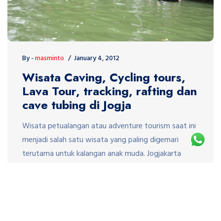
By -
masminto
January 4, 2012
Wisata Caving, Cycling tours,
Lava Tour, tracking, rafting dan
cave tubing di Jogja
Wisata petualangan atau adventure tourism saat ini
menjadi salah satu wisata yang paling digemari
terutama untuk kalangan anak muda. Jogjakarta
memiliki banyak potensi wisata petualangan atau
wisata adventure yang dapat dikembangkan
misalnya wisata Caving, Lava Tour, tracking, Rafting
dan cove tubing. Banyak lokasi wisata petualangan