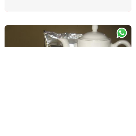
By -
masminto
August 28, 2013
Kopi Merapi Petung Wisata
Kuliner favorit Bagi Wisatawan