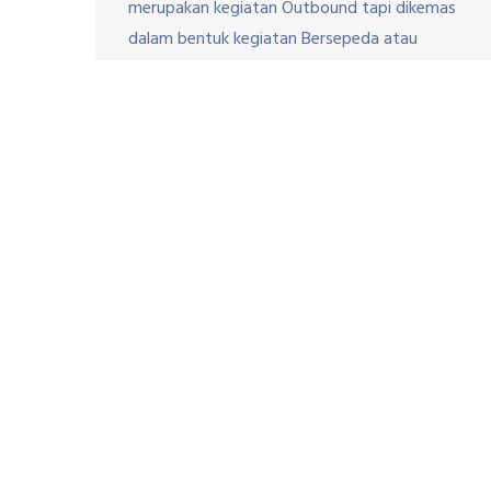
merupakan kegiatan Outbound tapi dikemas
dalam bentuk kegiatan Bersepeda atau
Cycling dengan Fun Game selama bersepeda.
Kegiatan ini sangat menarik karena para
peserta diajak menikmati rute alam yang
menarik dengan bersepeda dan disetiap pos
tertentu diadakan Fun Game sehingga tidak
bosan. Berbeda dengan outbound pada
umumnya peserta di beri […]