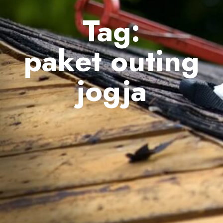
Tag:
paket outing
jogja