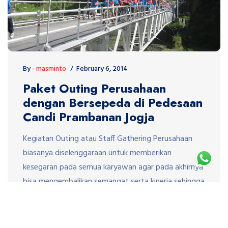
By -
masminto
February 6, 2014
Paket Outing Perusahaan
dengan Bersepeda di Pedesaan
Candi Prambanan Jogja
Kegiatan Outing atau Staff Gathering Perusahaan
biasanya diselenggaraan untuk memberikan
kesegaran pada semua karyawan agar pada akhirnya
bisa mengembalikan semangat serta kinerja sehingga
produktifitas karyawan meningkat.? Banyak bentuk
kegiatan outing atau gathering perusahaan yang
bisa dilakukan mulai mengadakan tour, outbound