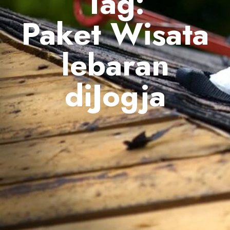
Tag:
Paket Wisata
lebaran
diJogja