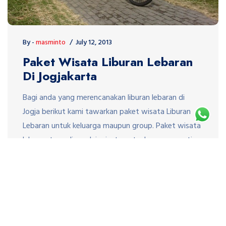
By -
masminto
July 12, 2013
Paket Wisata Liburan Lebaran
Di Jogjakarta
Bagi anda yang merencanakan liburan lebaran di
Jogja berikut kami tawarkan paket wisata Liburan
Lebaran untuk keluarga maupun group. Paket wisata
lebaran tersedia mulai wisata petualangan seperti
merapi lava tour merapi, cave tubing goa pindul dan
wisata bersepeda di persawahan dan pedesan.
Wisata alam seperti mengunjungi pantai indrayanti,
wisata susur goa dan pantai parangtritis. Wisata […]