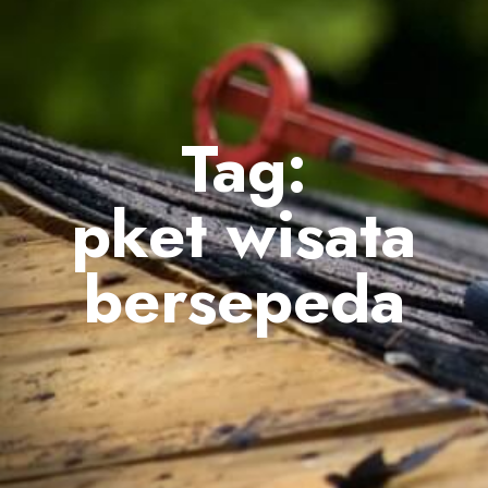
Tag:
pket wisata
bersepeda