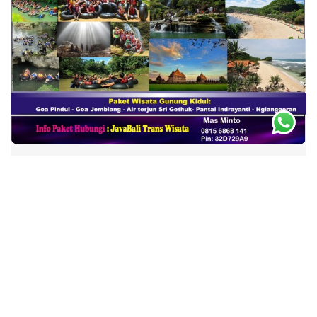
By -
masminto
October 2, 2013
Sewa Sepeda di Jogja, Paket
Wisata Bersepeda, Fasilitas dan
Prosedur Sewa Sepeda
Sewa Sepeda di Jogja Sepeda merupakan alat
transportasi yang murah dan menyenangkan. Di
Jogjakarta sepeda saat ini menjadi favorit untuk