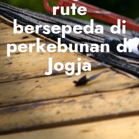
rute
bersepeda di
perkebunan di
Jogja