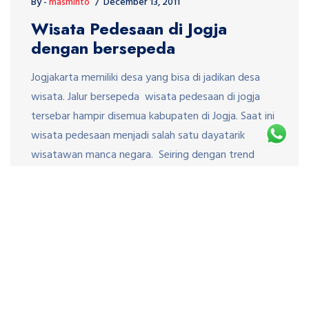
By -
masminto
December 13, 2011
Wisata Pedesaan di Jogja
dengan bersepeda
Jogjakarta memiliki desa yang bisa di jadikan desa
wisata. Jalur bersepeda wisata pedesaan di jogja
tersebar hampir disemua kabupaten di Jogja. Saat ini
wisata pedesaan menjadi salah satu dayatarik
wisatawan manca negara. Seiring dengan trend
tema wisata yang sekarang sedang di kampanyekan
yaitu Back To Nature Tourism Bersepeda di
pedesaan merupakan suatu pengalaman yang
mengesankan. […]