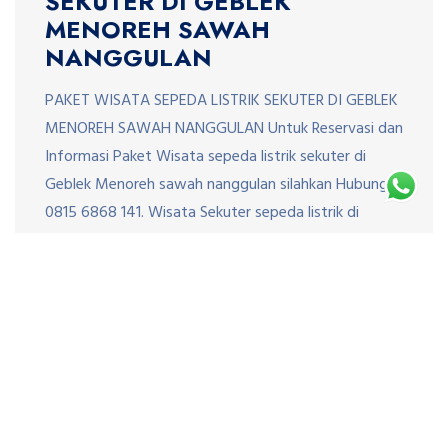
SEKUTER DI GEBLEK
MENOREH SAWAH
NANGGULAN
PAKET WISATA SEPEDA LISTRIK SEKUTER DI GEBLEK
MENOREH SAWAH NANGGULAN Untuk Reservasi dan
Informasi Paket Wisata sepeda listrik sekuter di
Geblek Menoreh sawah nanggulan silahkan Hubungi
0815 6868 141. Wisata Sekuter sepeda listrik di
nanggulan sangat menarik dengan pemandangan
sawah yang membentang dengan latar belakang
bukit menoreh. Selama naik sekuter sepeda listrik
para wisatawan dapat […]