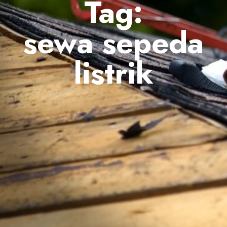
Tag:
sewa sepeda
listrik