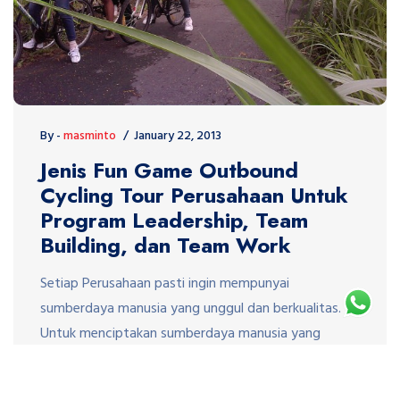
By -
masminto
January 22, 2013
Jenis Fun Game Outbound
Cycling Tour Perusahaan Untuk
Program Leadership, Team
Building, dan Team Work
Setiap Perusahaan pasti ingin mempunyai
sumberdaya manusia yang unggul dan berkualitas.
Untuk menciptakan sumberdaya manusia yang
berkualitas dibutuhkan pelatihan atau outbound
atau Outing. Namun program outbound atau Outing