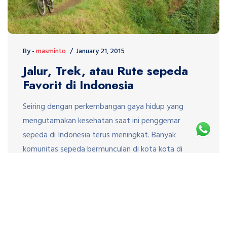
By -
masminto
January 21, 2015
Jalur, Trek, atau Rute sepeda
Favorit di Indonesia
Seiring dengan perkembangan gaya hidup yang
mengutamakan kesehatan saat ini penggemar
sepeda di Indonesia terus meningkat. Banyak
komunitas sepeda bermunculan di kota kota di
Indoneisa. Rute, Jalur atau Trek sepedapun mulai
menjadi kebutuhan bagi para pesepeda. Banyak
sekali jenis Trek atau rute atau jalur sepeda sesuai
dengan minat para pesepeda misalnya Trek atau
rute sepeda […]