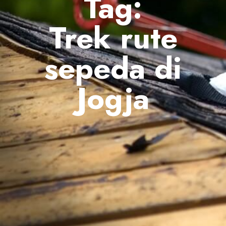
Tag:
Trek rute
sepeda di
Jogja