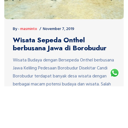
By -
masminto
November 7, 2019
Wisata Sepeda Onthel
berbusana Jawa di Borobudur
Wisata Budaya dengan Bersepeda Onthel berbusana
Jawa Keliling Pedesaan Borobudur Disekitar Candi
Borobudur terdapat banyak desa wisata dengan
berbagai macam potensi budaya dan wisata. Salah
satu paket wisata yang saat ini sedang di minati
terutama untuk kegiatan gathering baik Employee
gathering atau Family Gathering adalah wisata
Bdaya dengan bersepeda Onthel dengan
mengenakan pakaian tradisional Jawa. […]