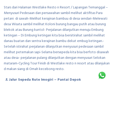
Stars dari Halaman Westlake Resto n Resort / Lapangan Temanggal –
Menyusuri Pedesaan dan persawahan sambil melihat aktifitas Para
petani di sawah-Melihat kerajinan bambuu di desa sendari-Melewati
desa Wisata sambil melihat Koloni burung bangau putih atau burung
blekok atau Burung kuntol- Perjalanan dilanjutkan menuju Embung
ketingan – Di Embung ketingan kita bisa bersitirahat sambil melihat
danau buatan dan sentra kerajinan bambu dekat embug ketingan.-
Setelah istirahat perjalanan dilanjutkan menyusuri pedesaan sambil
melihat peternakan sapi-Selama bersepeda kita bisa berfoto disawah
atau desa- perjalanan pulang dilanjutkan dengan menyusuri Selokan
mataram-Cycling Tour Finish di Westlake resto n resort atau dilanjukan
d makan siang di Omah kecebong resto.
5.
Jalur Sepeda Rute Imogiri – Pantai Depok
Cycling Tour Rute 2: Start Halaman Makam Seniman Imogiri –Melewati
Persawahan dan pedesaan mogiri – Jembatan gantung selo pamioro-
Menyusuri Tepi Sungai Oyo Imogiri – Istirahat di jembatan Kretek –
Melanjutkan Cycling menuju Pantai Depok – Pantai Parangtritis