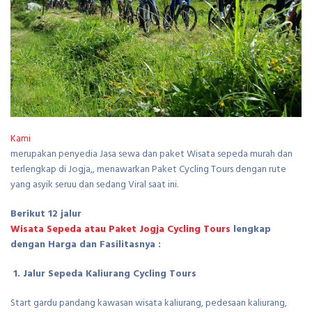
Kami
merupakan penyedia Jasa sewa dan paket Wisata sepeda murah dan
terlengkap di Jogja,, menawarkan Paket Cycling Tours dengan rute
yang asyik seruu dan sedang Viral saat ini.
Berikut 12 jalur
Wisata Sepeda atau Paket Jogja Cycling Tours
lengkap
dengan Harga dan Fasilitasnya :
1. Jalur Sepeda
Kaliurang Cycling Tours
Start gardu pandang kawasan wisata kaliurang, pedesaan kaliurang,