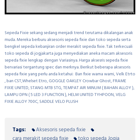
Sepeda Fixie sekang sedang menjadi trend terutama dikalangan anak
muda. Mereka berburu aksesoris sepeda fixie dan toko sepeda serta
bengkel sepeda kebanjiran order merakit sepeda fixie. Tak terkecuali
toko sepeda di jogjakarta juga menyediakan aneka macam aksesoris
sepeda fixie lengkap dengan Variasinya. Harga aksesris sepeda fixie
bervariasi tergantung spec dan merknya. Berikut beberapa aksesoris
sepeda fixie yang perlu anda ketahui: Ban fixie warna warni, Velk Etrto
, ban CST,Whelset Etro, GOGGLE OAKLEY Crowbar Ghost, FRAME
FIXIE UNITED, STANG MTB STG, TEMPAT AIR MINUM ( BAHAN ALLOY ),
LAMPU DPN ( 5 LED 3 FUNCTION ), HELM UNITED TYHPOON, VELG
FIXIE ALLOY 700C, SADDLE VELO PLUSH
Tags:
Aksesoris sepeda fixie
cara merakit sepeda fixie
toko sepeda Jogja