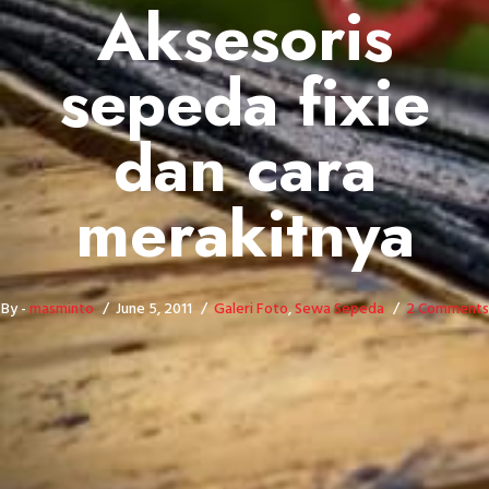
Aksesoris
sepeda fixie
dan cara
merakitnya
By -
masminto
June 5, 2011
Galeri Foto
,
Sewa Sepeda
2 Comments