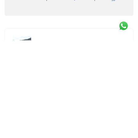
Previous Article
Sewa Sepeda untuk wisata Lava tour Merapi
jogjakarta
Next Article
Paket Wisata bersepeda di Kawasan desa Kasongan
bantul