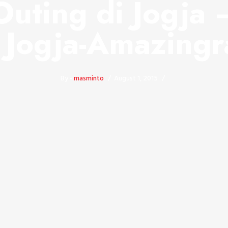
Outing di Jogja 
l Jogja-Amazingr
By -
masminto
August 1, 2015