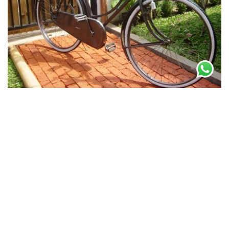
Javabali Trans Wisata sebagi salah satu Usaha jasa wisata yang
bertujuan mengembangkan wisata terutama wisata bersepeda di
Jogjakarta akan membantu anda untuk menyediakan aksesoris sepeda
ontel maupun onderdil sepeda onthel. Tidak hanya aksesoris sepeda
ontel kami juga menyediakan souvenir miniatur sepeda onthel dan
sepeda lain seperti sepeda fixie.