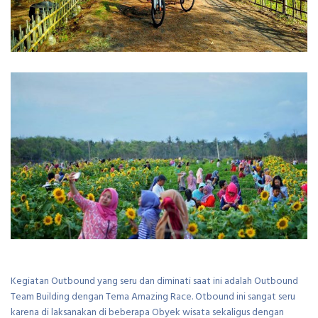
Kegiatan Outbound yang seru dan diminati saat ini adalah Outbound
Team Building dengan Tema Amazing Race. Otbound ini sangat seru
karena di laksanakan di beberapa Obyek wisata sekaligus dengan