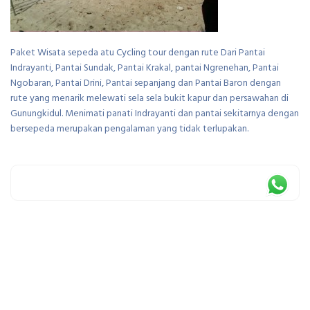
Paket Wisata sepeda atu Cycling tour dengan rute Dari Pantai
Indrayanti, Pantai Sundak, Pantai Krakal, pantai Ngrenehan, Pantai
Ngobaran, Pantai Drini, Pantai sepanjang dan Pantai Baron dengan
rute yang menarik melewati sela sela bukit kapur dan persawahan di
Gunungkidul. Menimati panati Indrayanti dan pantai sekitarnya dengan
bersepeda merupakan pengalaman yang tidak terlupakan.
Leave a Reply
You must be
logged in
to post a comment.