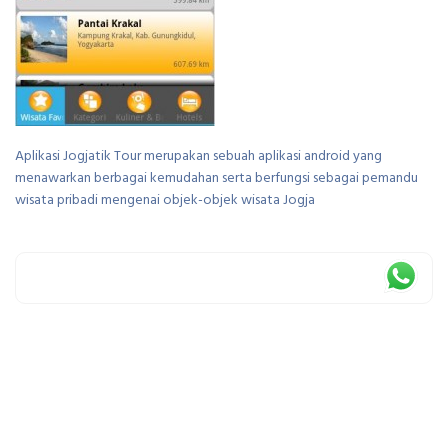
Aplikasi Jogjatik Tour merupakan sebuah aplikasi android yang
menawarkan berbagai kemudahan serta berfungsi sebagai pemandu
wisata pribadi mengenai objek-objek wisata Jogja
Leave a Reply
You must be
logged in
to post a comment.