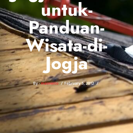
untuk-
Panduan-
Wisata-di-
Jogja
By -
masminto
February 5, 2012