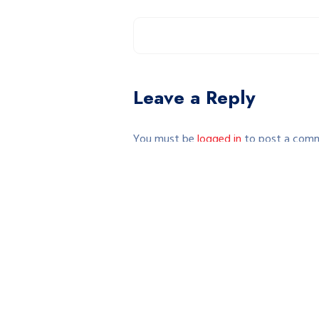
Leave a Reply
You must be
logged in
to post a com
This site uses Akismet to reduce spam
Copyri