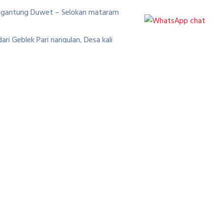
n gantung Duwet – Selokan mataram
ri Geblek Pari nangulan, Desa kali
an
 bisa unuk rute blusukan, Sepeda seli