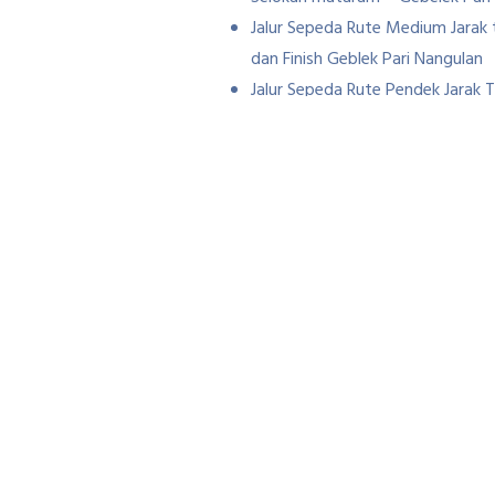
Jalur Sepeda Rute Medium Jara
dan Finish Geblek Pari Nangulan
Jalur Sepeda Rute Pendek Jarak 
kotes- Jembatan Talang Bowong
Rental Sepeda Untuk Gowes Di Sawah
Jenis Sepeda Yang 
Jenis Sepeda yang di gunakan untuk me
dan Roadbike rute harus jalan utama ya
Sewa sepeda di Dekat nanggulan
Baca:
25 Rute Sepeda