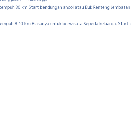
k tempuh 30 km Start bendungan ancol atau Buk Renteng Jembata
Tempuh 8-10 Km Biasanya untuk berwisata Sepeda keluarga, Start da
-Selokan mataram-Finish Sawah Nanggulan.
 Nanggulan
Disewakan Untuk Gowes di Nanggul
nyusuri rute Gowes di nangulan bisa sepeda Gunung kaena Fleksibel
ng halus.
 terfavorit di Jogja saat ini