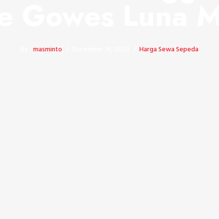
e Gowes Luna 
By -
masminto
December 15, 2020
Harga Sewa Sepeda