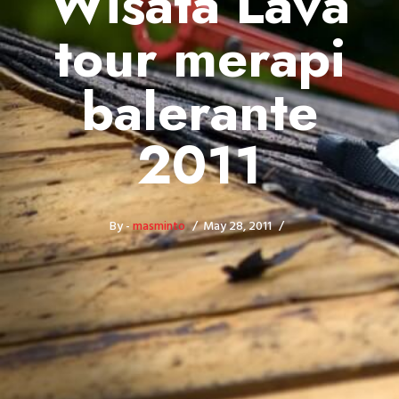
Wisata Lava
tour merapi
balerante
2011
By -
masminto
May 28, 2011