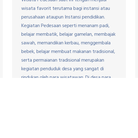
Wisata Pedesaan saat ini tengah menjadi
wisata favorit terutama bagi instansi atau
perusahaan ataupun Instansi pendidikan.
Kegiatan Pedesaan seperti menanam padi,
belajar membatik, belajar gamelan, membajak
sawah, memandikan kerbau, menggembala
bebek, belajar membuat makanan tradisional,
serta permaianan tradisional merupakan
kegiatan penduduk desa yang sangat di
rindukan oleh para wisatawan. Di desa para
wisataan dapat berinteraksi […]