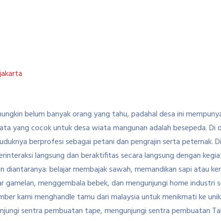
ungkin belum banyak orang yang tahu, padahal desa ini mempunya
sata yang cocok untuk desa wiata mangunan adalah besepeda. Di d
uknya berprofesi sebagai petani dan pengrajin serta peternak. 
interaksi langsung dan beraktifitas secara langsung dengan kegia
n diantaranya: belajar membajak sawah, memandikan sapi atau ke
lajar gamelan, menggembala bebek, dan mengunjungi home industr
ember kami menghandle tamu dari malaysia untuk menikmati ke un
njungi sentra pembuatan tape, mengunjungi sentra pembuatan Tahu