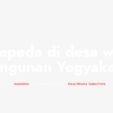
epeda di desa w
ngunan Yogyaka
By -
masminto
November 28, 2011
Desa Wisata
,
Galeri Foto