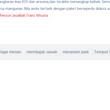
gkaran ikan KOI dan arwana,dan terakhir menangkap bebek. Semau
a mangunan. Bila anda tertarik dengan paket bersepeda didesa wsa
Person JavaBali Trans Wisata
.
lajar menari
membajak sawah
menanam padi
Tempat b
Jogjakarta
Agenda Kegiatan di Desa Wis