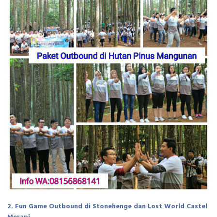
2. Fun Game Outbound di Stonehenge dan Lost World Castel