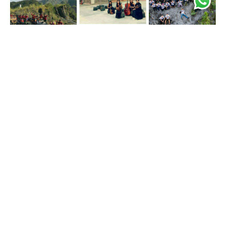
3. Outbound Capasity Buiding di pantai Sundak
Kegiatan outbound di tepi pantai Sundak atau pantai Ngandong
dilanjutkan dengansnorkling diPatai sadranan