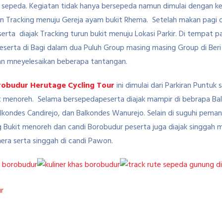
sepeda. Kegiatan tidak hanya bersepeda namun dimulai dengan keg
n Tracking menuju Gereja ayam bukit Rhema. Setelah makan pagi d
rta diajak Tracking turun bukit menuju Lokasi Parkir. Di tempat p
eserta di Bagi dalam dua Puluh Group masing masing Group di Ber
an mneyelesaikan beberapa tantangan.
obudur Herutage Cycling Tour
ini dimulai dari Parkiran Puntuk
t menoreh. Selama bersepedapeserta diajak mampir di bebrapa Ba
Balkondes Candirejo, dan Balkondes Wanurejo. Selain di suguhi pe
 Bukit menoreh dan candi Borobudur peserta juga diajak singgah 
era serta singgah di candi Pawon.