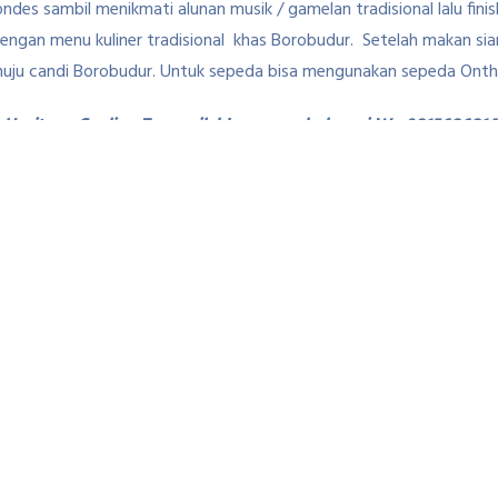
lkondes sambil menikmati alunan musik / gamelan tradisional lalu f
 dengan menu kuliner tradisional khas Borobudur. Setelah makan sia
uju candi Borobudur. Untuk sepeda bisa mengunakan sepeda Onth
 Heritage Cycling Tours silahkan menghubungi Wa 0815686814
r
balkondes
gereja ayam
outbounddiborobudur
rute
mati Sunset Candi Plaosan dan
Outbound Amazing Race Den
 Kopi Prambanan