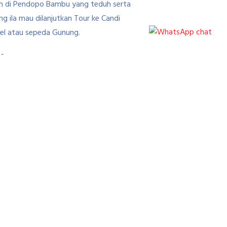
inish di Pendopo Bambu yang teduh serta
ng ila mau dilanjutkan Tour ke Candi
el atau sepeda Gunung.
1
 sepeda borobudur
Next Article
gan Bersepeda di
Pantai