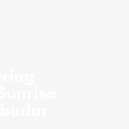
ring
Sunrise
obudur