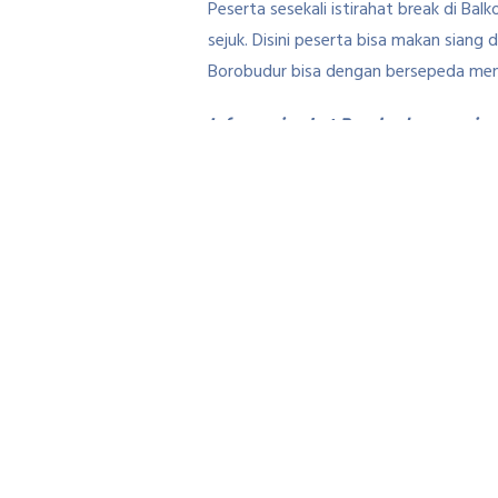
Peserta sesekali istirahat break di Ba
sejuk. Disini peserta bisa makan siang
Borobudur bisa dengan bersepeda men
Informasi paket Borobudur amazing
Tags:
amazingrace borobudu
sunrise punthuk setumbu
Previous Article
Bersepeda Menik
Ngopi di Wedang