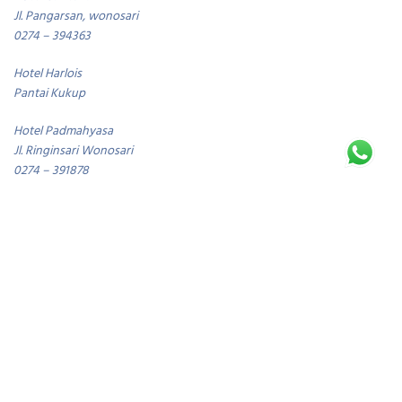
Jl. Pangarsan, wonosari
0274 – 394363
Hotel Harlois
Pantai Kukup
Hotel Padmahyasa
Jl. Ringinsari Wonosari
0274 – 391878
Hotel Puri Damai
Jl. B. Katamso 1, Wonosari
0274 – 391486
Hotel Queen of The South
Star 3
Girijati, Purwosari
0274 – 367196
Hotel Sederhana