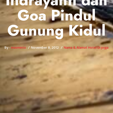
Indrayanti dan
Goa Pindul
Gunung Kidul
By -
masminto
November 8, 2012
Nama & Alamat Hotel Di jogja