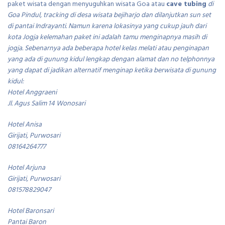
paket wisata dengan menyuguhkan wisata Goa atau
cave tubing
di
Goa Pindul, tracking di desa wisata bejiharjo dan dilanjutkan sun set
di pantai Indrayanti. Namun karena lokasinya yang cukup jauh dari
kota Jogja kelemahan paket ini adalah tamu menginapnya masih di
jogja. Sebenarnya ada beberapa hotel kelas melati atau penginapan
yang ada di gunung kidul lengkap dengan alamat dan no telphonnya
yang dapat di jadikan alternatif menginap ketika berwisata di gunung
kidul:
Hotel Anggraeni
Jl. Agus Salim 14 Wonosari
Hotel Anisa
Girijati, Purwosari
08164264777
Hotel Arjuna
Girijati, Purwosari
081578829047
Hotel Baronsari
Pantai Baron